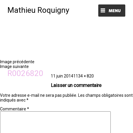
Mathieu Roquigny
Menu et widgets
Image précédente
Image suivante
R0026820
Publié
Taille
11 juin 2014
1134 × 820
le
réelle
Laisser un commentaire
Votre adresse e-mail ne sera pas publiée.
Les champs obligatoires sont
indiqués avec
*
Commentaire
*