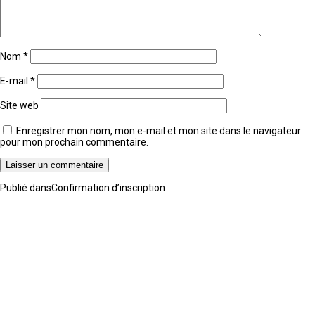
Nom
*
E-mail
*
Site web
Enregistrer mon nom, mon e-mail et mon site dans le navigateur
pour mon prochain commentaire.
Navigation
Publié dans
Confirmation d’inscription
de
l’article