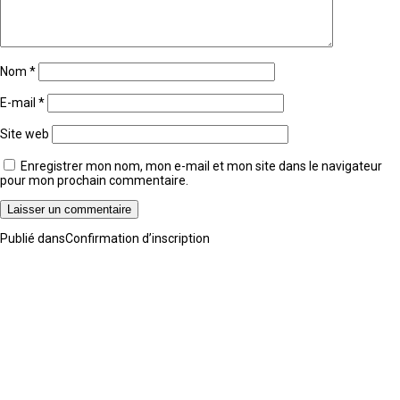
Nom
*
E-mail
*
Site web
Enregistrer mon nom, mon e-mail et mon site dans le navigateur
pour mon prochain commentaire.
Navigation
Publié dans
Confirmation d’inscription
de
l’article