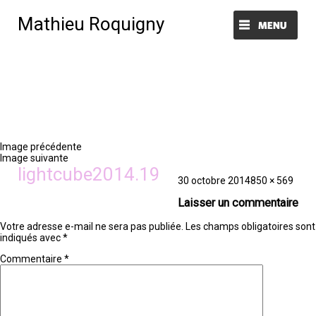
Mathieu Roquigny
Menu et widgets
Image précédente
Image suivante
lightcube2014.19
Publié
Taille
30 octobre 2014
850 × 569
le
réelle
Laisser un commentaire
Votre adresse e-mail ne sera pas publiée.
Les champs obligatoires sont
indiqués avec
*
Commentaire
*