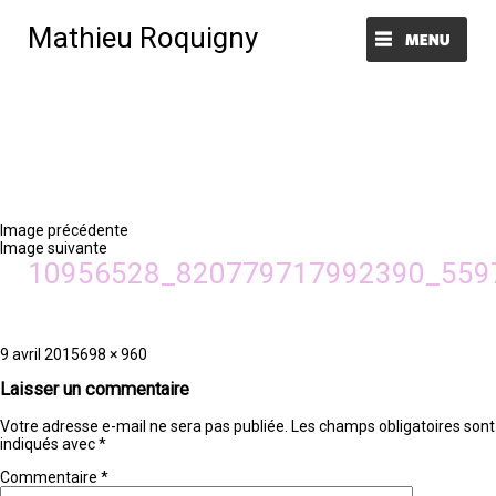
Mathieu Roquigny
Menu et widgets
Image précédente
Image suivante
10956528_820779717992390_559
Publié
Taille
9 avril 2015
698 × 960
le
réelle
Laisser un commentaire
Votre adresse e-mail ne sera pas publiée.
Les champs obligatoires sont
indiqués avec
*
Commentaire
*