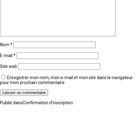
Nom
*
E-mail
*
Site web
Enregistrer mon nom, mon e-mail et mon site dans le navigateur
pour mon prochain commentaire.
Navigation
Publié dans
Confirmation d’inscription
de
l’article