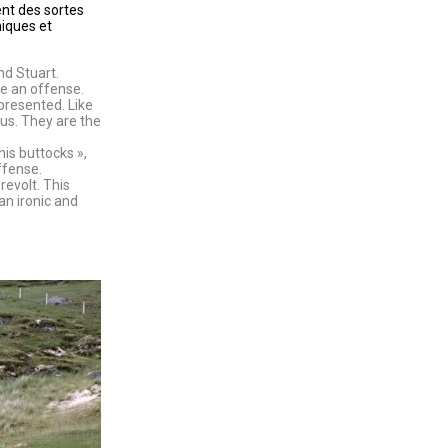
nt des sortes
niques et
nd Stuart.
ke an offense.
epresented. Like
us. They are the
is buttocks »,
ffense.
revolt. This
an ironic and