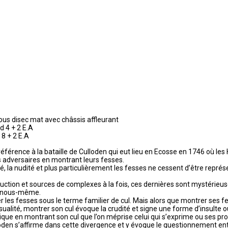
ous disec mat avec châssis affleurant
d 4 + 2 E.A
 8 + 2 E.A
 référence à la bataille de Culloden qui eut lieu en Ecosse en 1746 où les
s adversaires en montrant leurs fesses.
té, la nudité et plus particulièrement les fesses ne cessent d’être repré
tion et sources de complexes à la fois, ces dernières sont mystérieuses
e nous-même.
 les fesses sous le terme familier de cul. Mais alors que montrer ses f
alité, montrer son cul évoque la crudité et signe une forme d’insulte o
dique en montrant son cul que l’on méprise celui qui s’exprime ou ses pr
loden s’affirme dans cette divergence et y évoque le questionnement ent