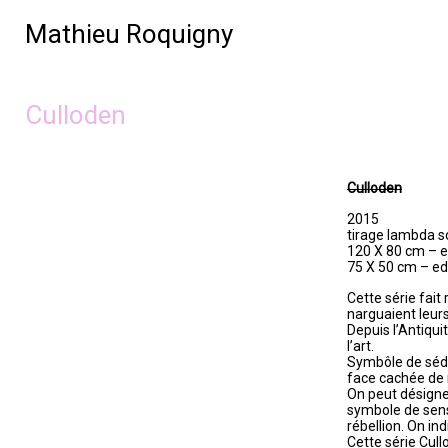
Mathieu Roquigny
Culloden
Cull
oden
2015
tirage lambda s
120 X 80 cm – e
75 X 50 cm – ed
Cette série fait
narguaient leur
Depuis l’Antiqui
l’art.
Symbôle de séduc
face cachée d
On peut désigner
symbole de sensu
rébellion. On in
Cette série Cul