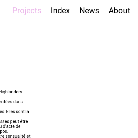
Projects
Index
News
About
 Highlanders
sentées dans
. Elles sont la
esses peut être
u d’acte de
opos.
re sensualité et