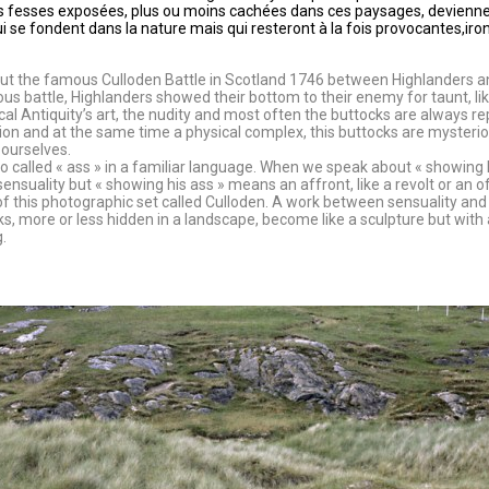
s fesses exposées, plus ou moins cachées dans ces paysages, devienne
i se fondent dans la nature mais qui resteront à la fois provocantes,iro
out the famous Culloden Battle in Scotland 1746 between Highlanders a
us battle, Highlanders showed their bottom to their enemy for taunt, li
cal Antiquity’s art, the nudity and most often the buttocks are always r
ion and at the same time a physical complex, this buttocks are mysterio
 ourselves.
o called « ass » in a familiar language. When we speak about « showing h
sensuality but « showing his ass » means an affront, like a revolt or an o
of this photographic set called Culloden. A work between sensuality and 
, more or less hidden in a landscape, become like a sculpture but with 
.