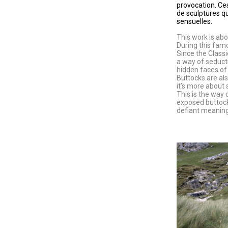
provocation. Ce
de sculptures qu
sensuelles.
This work is ab
During this famo
Since the Classi
a way of seduct
hidden faces of
Buttocks are als
it’s more about 
This is the way 
exposed buttocks
defiant meaning