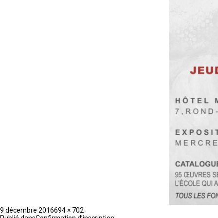
Publié
Taille
9 décembre 2016
694 × 702
le
réelle