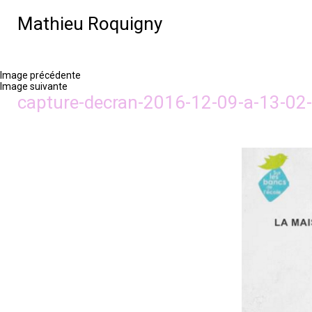
Mathieu Roquigny
Image précédente
Image suivante
capture-decran-2016-12-09-a-13-02