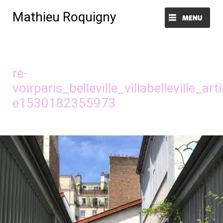
Mathieu Roquigny
Menu et widgets
Image précédente
Image suivante
re-
voirparis_belleville_villabelleville_
e1530182355973