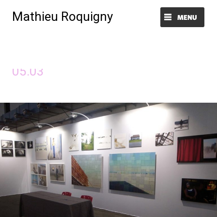
Mathieu Roquigny
Menu et widgets
Image précédente
Image suivante
05.03