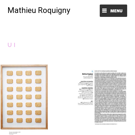
Mathieu Roquigny
Menu et widgets
Image précédente
Image suivante
01