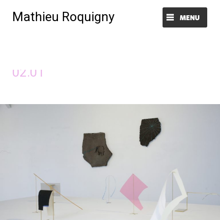
Mathieu Roquigny
Menu et widgets
Image précédente
Image suivante
02.01