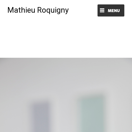
Mathieu Roquigny
Menu et widgets
Image précédente
_MG_0492